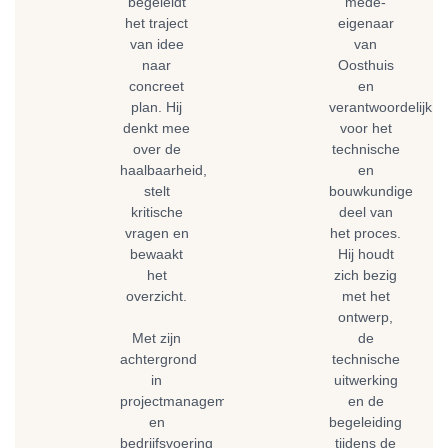
begeleidt
mede-
het traject
eigenaar
van idee
van
naar
Oosthuis
concreet
en
plan. Hij
verantwoordelijk
denkt mee
voor het
over de
technische
haalbaarheid,
en
stelt
bouwkundige
kritische
deel van
vragen en
het proces.
bewaakt
Hij houdt
het
zich bezig
overzicht.
met het
ontwerp,
Met zijn
de
achtergrond
technische
in
uitwerking
projectmanagement
en de
en
begeleiding
bedrijfsvoering
tijdens de