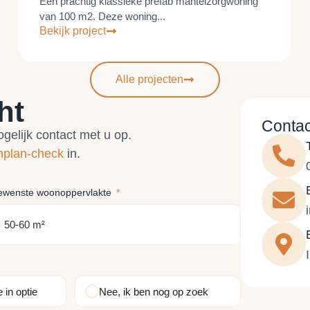
Een prachtig klassieke prefab mantelzorgwoning
van 100 m2. Deze woning...
Bekijk project
Alle projecten
ht
Conta
elijk contact met u op.
plan-check
in.
ewenste woonoppervlakte
 in optie
Nee, ik ben nog op zoek