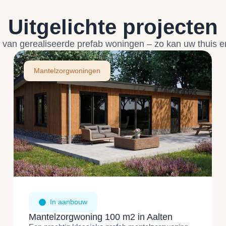
Uitgelichte projecten
 van gerealiseerde prefab woningen – zo kan uw thuis er
Mantelzorgwoningen
In aanbouw
Mantelzorgwoning 100 m2 in Aalten