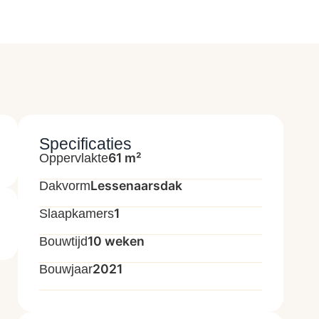
Specificaties
61 m²
Oppervlakte
Lessenaarsdak
Dakvorm
1
Slaapkamers
10 weken
Bouwtijd
2021
Bouwjaar