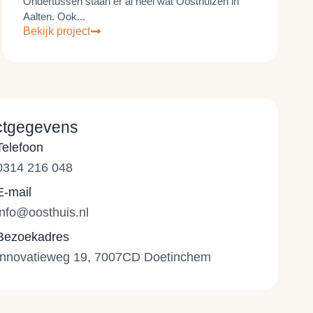
Ondertussen staan er al heel wat Oosthuizen in
Aalten. Ook...
Bekijk project
ctgegevens
Telefoon
0314 216 048
E-mail
info@oosthuis.nl
Bezoekadres
Innovatieweg 19, 7007CD Doetinchem