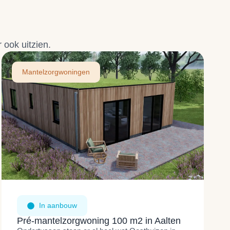
 ook uitzien.
Mantelzorgwoningen
In aanbouw
Pré-mantelzorgwoning 100 m2 in Aalten