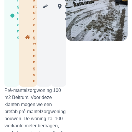
g
nt
0
tr
e
el
m
u
r
z
²
m
o
o
n
r
d
g
w
o
ni
n
g
e
n
Pré-mantelzorgwoning 100
m2 Beltrum. Voor deze
klanten mogen we een
prefab pré-mantelzorgwoning
bouwen. De woning zal 100
vierkante meter bedragen,