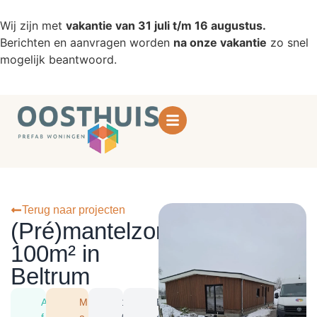
Wij zijn met
vakantie van 31 juli t/m 16 augustus.
Berichten en aanvragen worden
na onze vakantie
zo snel
mogelijk beantwoord.
Terug naar projecten
(Pré)mantelzorgwoning
100m² in
Beltrum
A
M
1
B
f
a
0
el