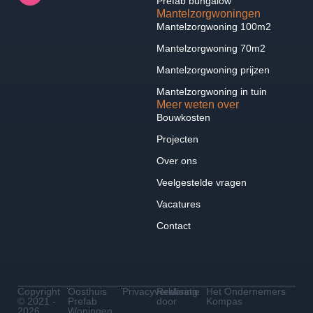
Prefab bungalow
Mantelzorgwoningen
Mantelzorgwoning 100m2
Mantelzorgwoning 70m2
Mantelzorgwoning prijzen
Mantelzorgwoning in tuin
Meer weten over
Bouwkosten
Projecten
Over ons
Veelgestelde vragen
Vacatures
Contact
Copyright
Oosthuis
Privacyverklaring
Realisatie
Het Ondernemers
© 2021 -
Prefab
door
Kompas
2026
Woningen