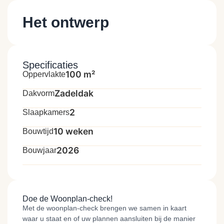
Het ontwerp
Specificaties
100 m²
Oppervlakte
Zadeldak
Dakvorm
2
Slaapkamers
10 weken
Bouwtijd
2026
Bouwjaar
Doe de Woonplan-check!
Met de woonplan-check brengen we samen in kaart
waar u staat en of uw plannen aansluiten bij de manier