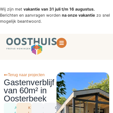
Wij zijn met
vakantie van 31 juli t/m 16 augustus.
Berichten en aanvragen worden
na onze vakantie
zo snel
mogelijk beantwoord.
Terug naar projecten
Gastenverblijf
van 60m² in
Oosterbeek
A
K
6
O
f
l
0
o