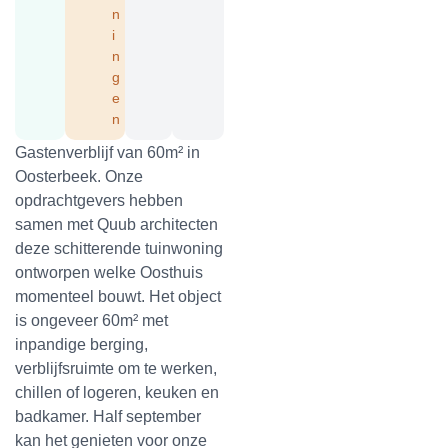
n
i
n
g
e
n
Gastenverblijf van 60m² in
Oosterbeek. Onze
opdrachtgevers hebben
samen met Quub architecten
deze schitterende tuinwoning
ontworpen welke Oosthuis
momenteel bouwt. Het object
is ongeveer 60m² met
inpandige berging,
verblijfsruimte om te werken,
chillen of logeren, keuken en
badkamer. Half september
kan het genieten voor onze