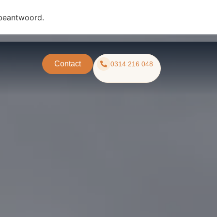
 beantwoord.
Contact
0314 216 048